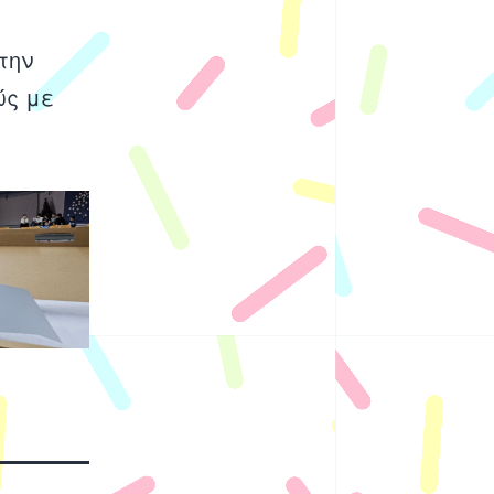
την
ώς με