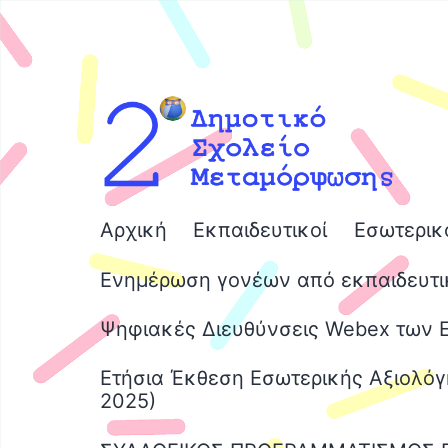
Μετάβαση
σε
περιεχόμενο
2ο
Αρχική
Εκπαιδευτικοί
Εσωτερικ
Δημοτικό
Ενημέρωση γονέων από εκπαιδευτι
Σχολείο
Μεταμόρφωσης
Ψηφιακές Διευθύνσεις Webex των 
Ετήσια Έκθεση Εσωτερικής Αξιολόγ
2025)