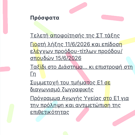
Πρόσφατα
Τελετή αποφοίτησής της ΣΤ τάξης
Γιορτή λήξης 11/6/2026 και επίδοση
ελέγχων προόδου-τίτλων προόδου/
σπουδών 15/6/2026
Ταξίδι στο Διάστημα… κι επιστροφή στη
Γη
Συμμετοχή του τμήματος Ε1 σε
διαγωνισμό ζωγραφικής
Πρόγραμμα Αγωγής Υγείας στο Ε1 για
την πρόληψη και αντιμετώπιση της
επιθετικότητας