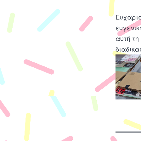
Ευχαρισ
ευγενικ
αυτή τη
διαδικασ