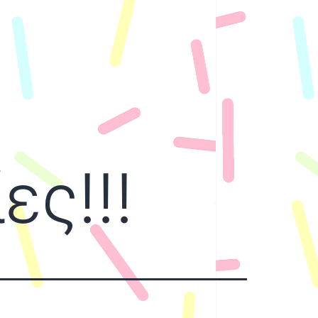
ες!!!