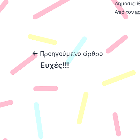
Δημοσιεύ
Από τον
a
Πλοήγηση
Προηγούμενο άρθρο
Ευχές!!!
άρθρων