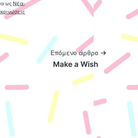
να ως
Νέα-
κοινώσεις
Επόμενο άρθρο
Make a Wish