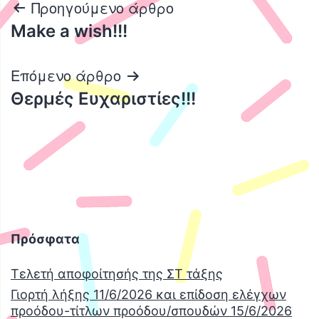
Πλοήγηση
Προηγούμενο άρθρο
Make a wish!!!
άρθρων
Επόμενο άρθρο
Θερμές Ευχαριστίες!!!
Πρόσφατα
Τελετή αποφοίτησής της ΣΤ τάξης
Γιορτή λήξης 11/6/2026 και επίδοση ελέγχων
προόδου-τίτλων προόδου/σπουδών 15/6/2026