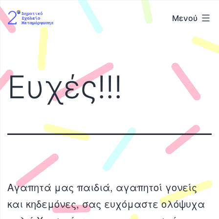
Μετάβαση
2ο
Μενού
σε
Δημοτικό
περιεχόμενο
Σχολείο
Μεταμόρφωσης
Ευχές!!!
Αγαπητά μας παιδιά, αγαπητοί γονείς
και κηδεμόνες, σας ευχόμαστε ολόψυχα