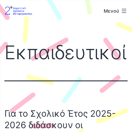
Μετάβαση
2ο
Μενού
σε
Δημοτικό
περιεχόμενο
Σχολείο
Μεταμόρφωσης
Εκπαιδευτικοί
Για το Σχολικό Έτος 2025-
2026 διδάσκουν οι