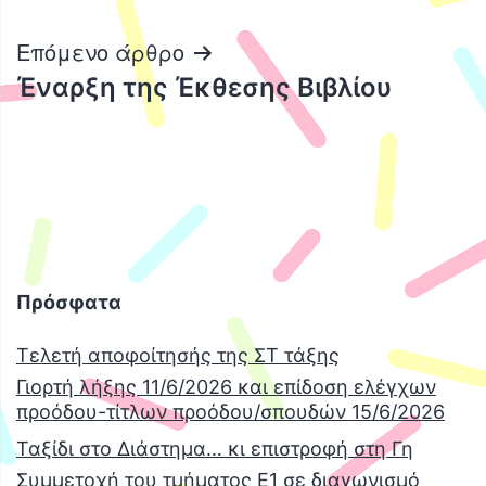
άρθρων
Επόμενο άρθρο
Έναρξη της Έκθεσης Βιβλίου
Πρόσφατα
Τελετή αποφοίτησής της ΣΤ τάξης
Γιορτή λήξης 11/6/2026 και επίδοση ελέγχων
προόδου-τίτλων προόδου/σπουδών 15/6/2026
Ταξίδι στο Διάστημα… κι επιστροφή στη Γη
Συμμετοχή του τμήματος Ε1 σε διαγωνισμό