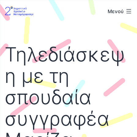
Μετάβαση
2ο
Μενού
σε
Δημοτικό
περιεχόμενο
Σχολείο
Μεταμόρφωσης
Τηλεδιάσκεψ
η με τη
σπουδαία
συγγραφέα